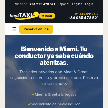
Español
English
Login
☎ 24/7 ·
+34 935 478 521
WHATSAPP 24/7
MIAMI
Select
+34 935 478 521
your
destination,
☰
Reserva online
you
will
be
redirected
Bienvenido a Miami. Tu
to
the
conductor ya sabe cuándo
local
website
aterrizas.
Spain
Italy
Rest
Middle
Usa
Traslados privados con Meet & Greet,
of
East
&
seguimiento de vuelo y precio cerrado. Reserva
Barcelona
Milan
Europe
Canada
en un minuto.
Dubai
Girona
Turin
Brussels
New
Abu
Reus
Genoa
York
Luxembourg
Dhabi
✓
Meet & Greet a la llegada
Madrid
Trieste
Los
Geneva
Amman
Zaragoza
Venice
Angeles
✓
Seguimiento del vuelo incluido
Zurich
Madaba
Bilbao
Venice