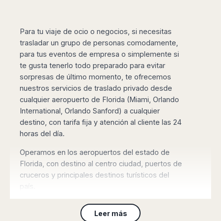
Madurai
Chile
Mangalore
Santiago
Mumbai
Para tu viaje de ocio o negocios, si necesitas
Valparaiso
Mysore
trasladar un grupo de personas comodamente,
Delhi
para tus eventos de empresa o simplemente si
Perú
Pune
te gusta tenerlo todo preparado para evitar
Lima
Surat
sorpresas de último momento, te ofrecemos
Cusco
nuestros servicios de traslado privado desde
Trivandrum
cualquier aeropuerto de Florida (Miami, Orlando
Udapuir
International, Orlando Sanford) a cualquier
Vadodara
destino, con tarifa fija y atención al cliente las 24
Varanasi
horas del día.
Operamos en los aeropuertos del estado de
Florida, con destino al centro ciudad, puertos de
cruceros y principales destinos turísticos del
país.
Proporcionamos vehículos estándar y premium
Leer más
para 3 pasajeros, monovolumenes de hasta 6/8