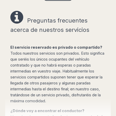
personas y minibuses para grupos de hasta 14-
36 personas, con tarifa fija "todo incluido" a
cualquier destino de la región.
Preguntas frecuentes
A tu llegada al aeropuerto el conductor estará
acerca de nuestros servicios
esperando en la terminal de llegadas con un
cartel con tu nombre para llevarte a tu destino
final, sin tener que esperar y hacer cola por tu
El servicio reservado es privado o compartido?
taxi o minibus y con toda la confianza y
Todos nuestros servicios son privados. Esto significa
profesionalidad que Book Taxi Miami ofrece a
que seréis los únicos ocupantes del vehículo
sus clientes.
contratado y que no habrá esperas o paradas
Si necesitas agilidad, no deseas perder el
intermedias en vuestro viaje. Habitualmente los
tiempo en largas colas y esperas, no te apetece
servicios compartidos suponen tener que esperar la
conducir por lugares que no conoces o no
llegada de otros pasajeros y algunas paradas
quieres dedicar tu visita en buscar aparcamiento
intermedias hasta el destino final; en nuestro caso,
para tu vehículo de alquiler, el traslado privado
tratándose de un servicio privado, disfrutaréis de la
es una solución cómoda y asequible que podrás
máxima comodidad.
reservar de forma muy sumple a través de
¿Dónde voy a encontrar el conductor?
nuestra página web.