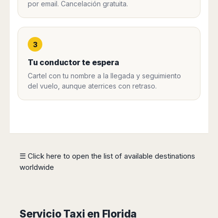
por email. Cancelación gratuita.
Harbin
Townsville
India
Dresden
Rio
Jinan
Darwin
de
Düsseldorf
Ahmedabad
Janeiro
Nanjing
Cairns
Frankfurt
Aurangabad
Sao
Qingdao
Nürnberg
3
Japan
Bangalore
Paulo
Shanghai
Hamburg
Belagavi
Tu conductor te espera
Tokyo
Porto
Shenyang
Hannover
Bhopal
Alegre
Kobe
Cartel con tu nombre a la llegada y seguimiento
Shenzhen
Leipzig
Bhubaneswar
Curitiba
Okazaki
del vuelo, aunque aterrices con retraso.
Tianjin
Bremen
Calicut
Fortaleza
Osaka
Munich
Chennai
Recife
Fukuoka
Austria
Coimbatore
Salvador
Sapporo
de
Dehradun
Graz
Bahia
Goa
Innsbruck
Colombia
Guwahati
☰ Click here to open the list of available destinations
Linz
Jaipur
worldwide
Salzburg
Bogotá
Jamshedpur
Schwechat
Cartagena
Jodhpur
Vienna
Medellín
Cochin
San
Lucknow
Servicio Taxi en Florida
Andrés