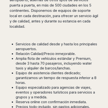
San
Amsterdam
Kuwait
(Gondola
puerta a puerta, en más de 500 ciudades en los 5
San
Francisco
Tours)
Eindhoven
Doha
Sebastian
continentes. Disponemos de equipos de soporte
Las
Verona
Rotterdam
Jeddah
local en cada destinación, para ofrecer un servicio ágil
Vigo
Vegas
Bologna
The
Medina
y de calidad, antes y durante su estancia en cada
Santiago
Anchorage
Hague
localidad.
de
Rimini
Riyadh
Atlanta
Compostela
Utrecht
Florence
Taif
Baltimore
La
Stockholm
Pisa
Abha
Boston
Coruña
Gothenburg
Servicios de calidad desde y hasta los principales
Perugia
Muscat
Chicago
Valencia
aeropuertos.
Malmo
Ancona
Asia
Columbus
Relación Calidad/Precio inmejorable.
Alicante
Lulea
Rome
Dallas
Amplia flota de vehículos estándar y Premium,
Castellón
Antalya
Kalmar
Pescara
desde 3 hasta 70 pasajeros, incluyendo water
Detroit
Mallorca
Bangkok
Kiruna
Naples
taxis y alquiler de barcos/lanchas.
Houston
Menorca
Puket
Oslo
Equipo de asistencia clientes dedicado;
Olbia
Memphis
Ibiza
Krabi
garantizamos un tiempo de respuesta inferior a 8
Copenaghen
Alghero
Nashville
horas.
Sevilla
Samui
Helsinki
Cagliari
Phoenix
Equipo especializado para agencias de viajes,
Jerez
Chiang
Rovaniemi
Bari
eventos y operadores turísticos para servicios a
Portland
Mai
Almeria
Malta
Brindisi
grupos y a medida.
San
Pattaya
Malaga
Prague
Reserva online con confirmación inmediata.
Lecce
Diego
Phi
Marbella
Precios todo-incluido, sin gastos adicionales.
Budapest
Lamezia