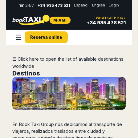
Español
English
Login
☎ 24/7 ·
+34 935 478 521
WHATSAPP 24/7
MIAMI
Select
+34 935 478 521
your
destination,
☰
Reserva online
you
will
be
redirected
☰ Click here to open the list of available destinations
to
worldwide
the
local
Destinos
website
Spain
Italy
Rest
Middle
Usa
of
East
&
Barcelona
Milan
Europe
Canada
Dubai
Girona
Turin
Brussels
New
Abu
Reus
Genoa
York
Luxembourg
Dhabi
Madrid
Trieste
En
Book Taxi Group
nos dedicamos al transporte de
Los
Geneva
Amman
Zaragoza
Venice
viajeros, realizados traslados entre ciudad y
Angeles
Zurich
Madaba
Bilbao
Venice
aeropuerto, además de otros tipos de servicios