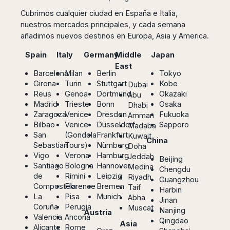
Seattle
Phi
Granada
Terme
Istanbul
Cubrimos cualquier ciudad en España e Italia,
Washington
Hanoi
Tenerife
Reggio
Athens
nuestros mercados principales, y cada semana
Honolulu
Cat
Gran
Calabria
Rhodes
añadimos nuevos destinos en Europa, Asia y America.
Bi
Indianapolis
Canaria
Crotone
Kos
Hue
Miami
Spain
Italy
Germany
Middle
Japan
Catania
UK
Tivat
Da
Oakland
East
Palermo
Pogdorica
Barcelona
Milan
Berlin
Tokyo
Nang
London
Orlando
Trapani
Girona
Turin
Stuttgart
Kobe
Moscow
Dubai
Cam
Birmingham
Pittsburgh
Reus
Genoa
Dortmund
Okazaki
Comiso
Abu
Minsk
Ranh
Bristol
Tampa
Madrid
Trieste
Bonn
Osaka
-
Dhabi
Yerevan
Quy
Cardiff
Quebec
Zaragoza
Venice
Dresden
Fukuoka
Ragusa
Amman
Nhon
Tbilisi
Bilbao
Venice
Düsseldorf
Sapporo
Edinburgh
Toronto
Madaba
Poland
Da
St
San
(Gondola
Frankfurt
Kuwait
Glasgow
Vancouver
China
Lat
Petersburg
Sebastian
Tours)
Nürnberg
Doha
Gdańsk
Liverpool
Montreal
Ho
Vigo
Verona
Hamburg
Split
Jeddah
Beijing
Katowice
Manchester
Calgary
Chu
Santiago
Bologna
Hannover
Medina
Zagreb
Chengdu
Kraków
Nottingham
Minh
Ottawa
de
Rimini
Leipzig
Riyadh
Guangzhou
Dubrovnik
Łódź
Compostela
Florence
Bremen
Southampton
Tagbilaran
Taif
Harbin
Mexico
Pula
La
Pisa
Munich
Lublin
Abha
Bacolod
Jinan
Ireland
Rijeka
Coruña
Perugia
Monterrey
Muscat
Poznań
Nanjing
Davao
Austria
Valencia
Ancona
Zadar
Cork
Mexico
Qingdao
Warszawa
Samal
Asia
Alicante
Rome
Ljubijana
City