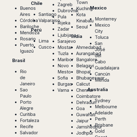
Town
Chile
Madurai
Zagreb
Chile
Mexico
Buenos
Kuching
Dubrovnik
Mangalore
Aires
Santiago
Kota
Pula
Santiago
Mumbai
Monterrey
Córdoba
Valparaiso
Kinabalu
Rijeka
Valparaiso
Mexico
Mysore
Bariloche
Seoul
Zadar
Perú
City
Mendoza
Delhi
Perú
Ljubijana
India
Toluca
Rosario
Pune
Lima
Sarajevo
San
Lima
Puerto
Cusco
Mostar
Ahmedabad
Surat
José
Iguazú
Cusco
Tuzla
Aurangabad
Trivandrum
del
Maribor
Bangalore
Brasil
Cabo
Udapuir
Novo
Belagavi
Guadalajara
Vadodara
Rio
Mesto
Bhopal
Cancún
Varanasi
de
Sofia
Bhubaneswar
Mérida
Janeiro
Burgas
Calicut
Australia
Sao
Varna
Chennai
Paulo
Coimbatore
Sydney
Porto
Dehradun
Melbourne
Alegre
Goa
Adelaide
Curitiba
Guwahati
Perth
Fortaleza
Jaipur
Brisbane
Recife
Jamshedpur
Gold
Salvador
Jodhpur