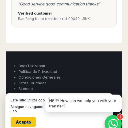
“Good service good communication thanks”
Verified customer
Ban Bang Kaeo transfer · ref 00040…BKK
Book Taxi Group
Support - usually replies in minutes
Book Taxi Group
BookTaxiMiami
Política de Privacidad
Condiciones Generales
Otras Ciudades
Sitemap
×
Este sitio utiliza cookies.
Hi! 👋 How can we help you with your
transfer?
Si sigue navegando asumimos que usted acepta su
BookTaxiOrlando ©
- Operated by Acertio Factoria Creativa, part
uso.
of
Book Taxi Group
- VAT# ESB65613424
1
Acepto
All destinations