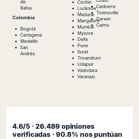
Coast
de
Cochin
Canberra
Bahia
Lucknow
Townsville
Madurai
Colombia
Darwin
Mangalore
Cairns
Mumbai
Bogotá
Mysore
Cartagena
Delhi
Medellín
Pune
San
Surat
Andrés
Trivandrum
Udapuir
Vadodara
Varanasi
4.6/5 · 26.489 opiniones
verificadas · 90.8% nos puntúan